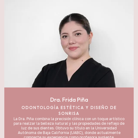
Dra. Frida Piña
ODONTOLOGÍA ESTÉTICA Y DISEÑO DE
SONRISA
La Dra. Piña combina la precisión clínica con un toque artístico
para realzar la belleza natural y las propiedades de reflejo de
luz de sus dientes. Obtuvo su título en la Universidad
Autónoma de Baja California (UABC), donde actualmente
comparte su experiencia como profesora suplente,