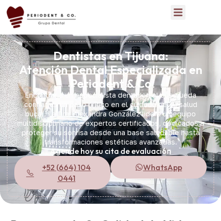
Dentistas en Tijuana:
Atención Dental Especializada en
Periodent & Co
Encontrar a un especialista dental en el que pueda
confiar es un paso crítico en el cuidado de su salud
bucal. La Dra. Alexandra González lidera un equipo
multidisciplinario de expertos certificados, dedicados a
proteger su sonrisa desde una base saludable hasta
transformaciones estéticas avanzadas.
Agende hoy su cita de evaluación
+52 (664) 104
WhatsApp
0441