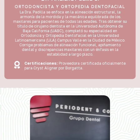
ORTODONCISTA Y ORTOPEDIA DENTOFACIAL
La Dra. Padilla se enfoca en la alineación estructural, la
armonía de la mordida y la mecánica equilibrada de los
maxilares para pacientes de todas las edades. Tras obtener su
título de cirujano dentista en la Universidad Autónoma de
Baja California (UABC), completó su especialidad en
Ortodoncia y Ortopedia Dentofacial en la Universidad
Latinoamericana (ULA) Campus Valle en la Ciudad de México.
Corrige problemas de alineación funcional, apiñamiento
dental y discrepancias maxilares con un énfasis en la
estabilidad a largo plazo.
Certificaciones:
Proveedora certificada oficialmente
para Cryst Aligner por Borgatta.