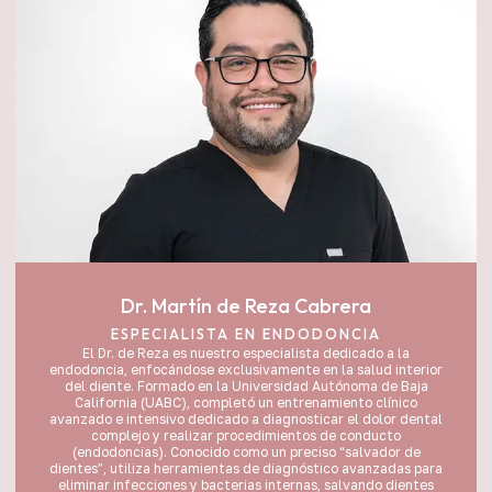
Dr. Martín de Reza Cabrera
ESPECIALISTA EN ENDODONCIA
El Dr. de Reza es nuestro especialista dedicado a la
endodoncia, enfocándose exclusivamente en la salud interior
del diente. Formado en la Universidad Autónoma de Baja
California (UABC), completó un entrenamiento clínico
avanzado e intensivo dedicado a diagnosticar el dolor dental
complejo y realizar procedimientos de conducto
(endodoncias). Conocido como un preciso “salvador de
dientes”, utiliza herramientas de diagnóstico avanzadas para
eliminar infecciones y bacterias internas, salvando dientes