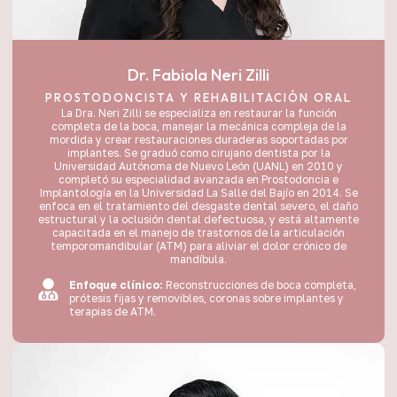
Dr. Fabiola Neri Zilli
PROSTODONCISTA Y REHABILITACIÓN ORAL
La Dra. Neri Zilli se especializa en restaurar la función
completa de la boca, manejar la mecánica compleja de la
mordida y crear restauraciones duraderas soportadas por
implantes. Se graduó como cirujano dentista por la
Universidad Autónoma de Nuevo León (UANL) en 2010 y
completó su especialidad avanzada en Prostodoncia e
Implantología en la Universidad La Salle del Bajío en 2014. Se
enfoca en el tratamiento del desgaste dental severo, el daño
estructural y la oclusión dental defectuosa, y está altamente
capacitada en el manejo de trastornos de la articulación
temporomandibular (ATM) para aliviar el dolor crónico de
mandíbula.
Enfoque clínico:
Reconstrucciones de boca completa,
prótesis fijas y removibles, coronas sobre implantes y
terapias de ATM.