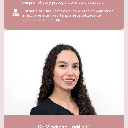
comprometidos y protegiéndolos de la extracción.
Enfoque clínico:
Manejo del dolor crónico, control de
infecciones internas y terapia especializada de
conductos radiculares.
Dr. Viridiana Padilla G.