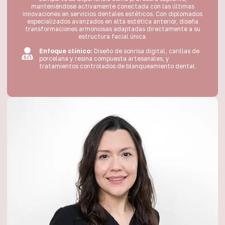
manteniéndose activamente conectada con las últimas
innovaciones en servicios dentales estéticos. Con diplomados
especializados avanzados en alta estética anterior, diseña
transformaciones armoniosas adaptadas directamente a su
estructura facial única.
Enfoque clínico:
Diseño de sonrisa digital, carillas de
porcelana y resina compuesta artesanales, y
tratamientos controlados de blanqueamiento dental.