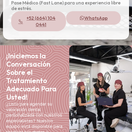
Pase Médico (Fast Lane) para una experiencia libre
de estrés.
+52 (664) 104
WhatsApp
0441
¡Iniciemos la
Conversación
Sobre el
Tratamiento
Adecuado Para
Usted!
¿Listo para agendar su
valoración dental
personalizada con nuestros
especialistas? Nuestro
equipo está disponible para
resolver sus dudas y