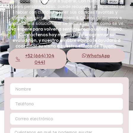
que podemos ayudarle a superar. Con nuestras prótesis
totales personalizadas, puede recuperar la capacidad de
hablar con claridad, comer sus comidas favoritas y
sonreír sin vacilar. En Periodent & Co, nos dedicamos a
brindarle una solución que se sienta tan bien como se ve.
No espere para volver a sentirse como usted mismo.
Contáctenos hoy mismo para programar su
evaluación, y nuestro amable equipo le ayudará a
coordinar su visita a nuestra clínica de Tijuana.
+52 (664) 104
WhatsApp
0441