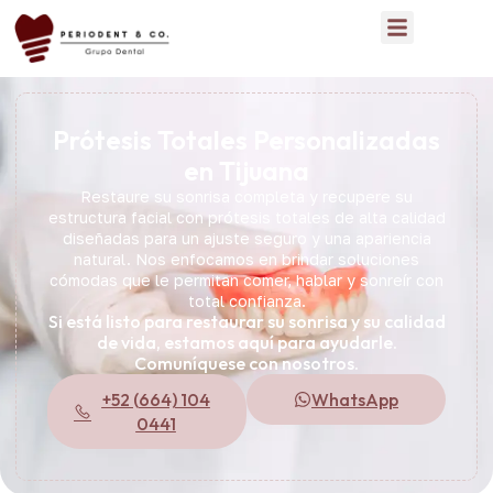
Prótesis Totales Personalizadas
en Tijuana
Restaure su sonrisa completa y recupere su
estructura facial con prótesis totales de alta calidad
diseñadas para un ajuste seguro y una apariencia
natural. Nos enfocamos en brindar soluciones
cómodas que le permitan comer, hablar y sonreír con
total confianza.
Si está listo para restaurar su sonrisa y su calidad
de vida, estamos aquí para ayudarle.
Comuníquese con nosotros.
+52 (664) 104
WhatsApp
0441